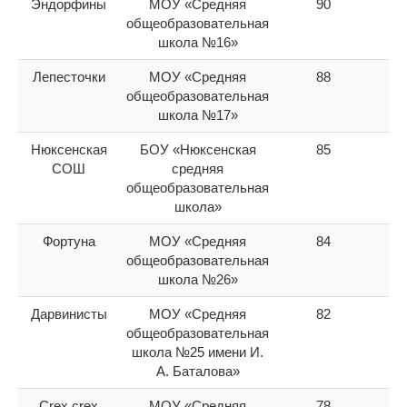
Эндорфины
МОУ «Средняя
90
8
общеобразовательная
школа №16»
Лепесточки
МОУ «Средняя
88
9
общеобразовательная
школа №17»
Нюксенская
БОУ «Нюксенская
85
10
СОШ
средняя
общеобразовательная
школа»
Фортуна
МОУ «Средняя
84
11
общеобразовательная
школа №26»
Дарвинисты
МОУ «Средняя
82
12
общеобразовательная
школа №25 имени И.
А. Баталова»
Crex crex
МОУ «Средняя
78
13