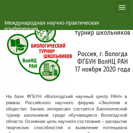
Toggl
navig
Международная научно-практическая
Биологический
конференция
турнир школьников
Россия, г. Вологда
ФГБУН ВолНЦ РАН
17 ноября 2020 года
На базе ФГБУН «Вологодский научный центр РАН» в
рамках Российского научного форума «Экология и
общество: баланс интересов» состоится Биологический
турнир школьников среди обучающихся Вологодской
области. Основная цель научного состязания – раскрытие
творческих способностей и выявление потенциала