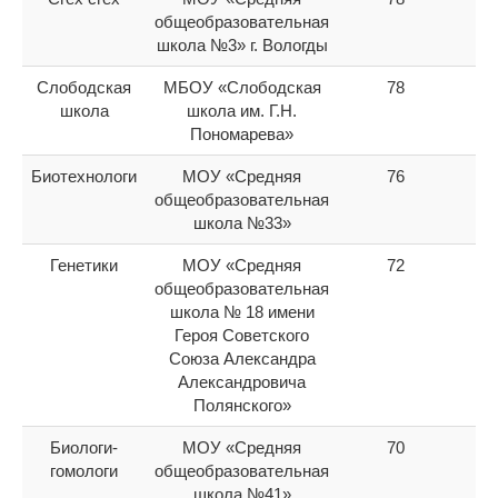
общеобразовательная
школа №3» г. Вологды
Слободская
МБОУ «Слободская
78
14
школа
школа им. Г.Н.
Пономарева»
Биотехнологи
МОУ «Средняя
76
15
общеобразовательная
школа №33»
Генетики
МОУ «Средняя
72
16
общеобразовательная
школа № 18 имени
Героя Советского
Союза Александра
Александровича
Полянского»
Биологи-
МОУ «Средняя
70
17
гомологи
общеобразовательная
школа №41»