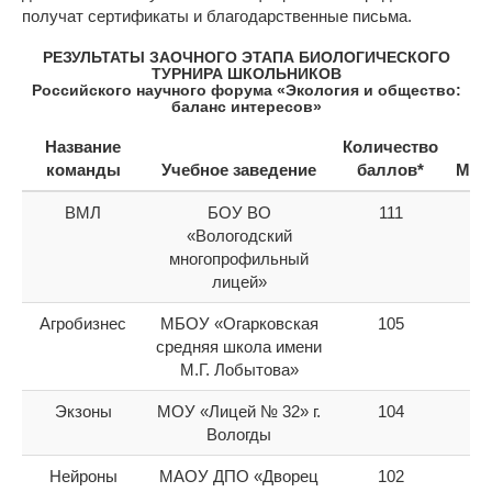
получат сертификаты и благодарственные письма.
РЕЗУЛЬТАТЫ ЗАОЧНОГО ЭТАПА БИОЛОГИЧЕСКОГО
ТУРНИРА ШКОЛЬНИКОВ
Российского научного форума «Экология и общество:
баланс интересов»
Название
Количество
команды
Учебное заведение
баллов*
Мес
ВМЛ
БОУ ВО
111
1
«Вологодский
многопрофильный
лицей»
Агробизнес
МБОУ «Огарковская
105
2
средняя школа имени
М.Г. Лобытова»
Экзоны
МОУ «Лицей № 32» г.
104
3
Вологды
Нейроны
МАОУ ДПО «Дворец
102
4