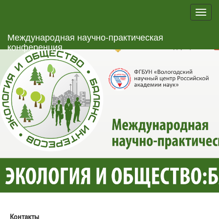
Toggl
navig
Международная научно-практическая
конференция
Контакты