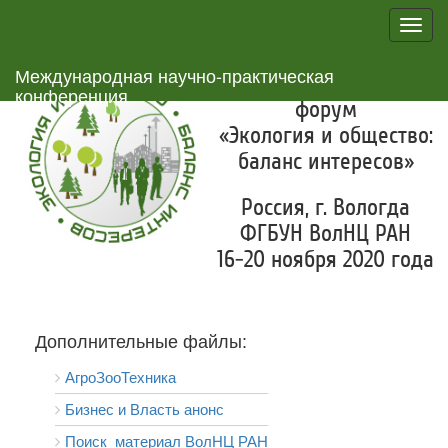
Toggl
navig
Международная научно-практическая
I Российский научный
конференция
форум
«Экология и общество:
баланс интересов»
Россия, г. Вологда
ФГБУН ВолНЦ РАН
16-20 ноября 2020 года
Дополнительные файлы:
АгроЗооТехника
Бизнес и Власть анонс
Поиск_материал ВолНЦ РАН